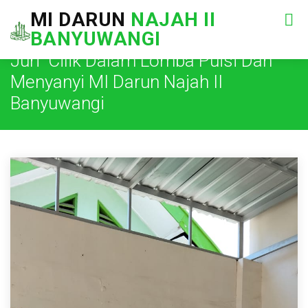
MI DARUN
NAJAH II
BANYUWANGI
Juri Cilik Dalam Lomba Puisi Dan
Menyanyi MI Darun Najah II
Banyuwangi